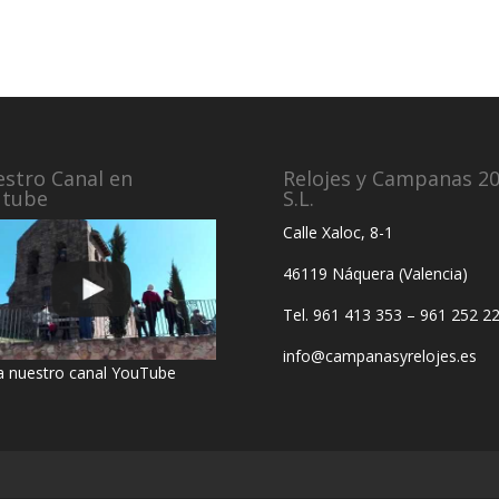
stro Canal en
Relojes y Campanas 2
utube
S.L.
Calle Xaloc, 8-1
46119 Náquera (Valencia)
Tel. 961 413 353 – 961 252 2
info@campanasyrelojes.es
ta nuestro canal YouTube