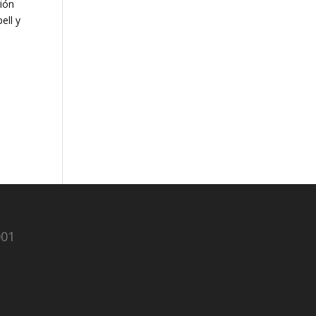
rión
ell y
001