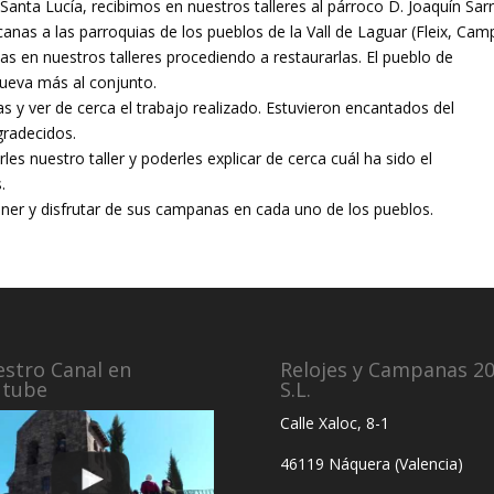
 Santa Lucía, recibimos en nuestros talleres al párroco D. Joaquín Sar
nas a las parroquias de los pueblos de la Vall de Laguar (Fleix, Camp
s en nuestros talleres procediendo a restaurarlas. El pueblo de
eva más al conjunto.
s y ver de cerca el trabajo realizado. Estuvieron encantados del
gradecidos.
es nuestro taller y poderles explicar de cerca cuál ha sido el
.
ener y disfrutar de sus campanas en cada uno de los pueblos.
stro Canal en
Relojes y Campanas 2
utube
S.L.
Calle Xaloc, 8-1
46119 Náquera (Valencia)