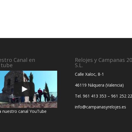
stro Canal en
Relojes y Campanas 2
utube
S.L.
Calle Xaloc, 8-1
46119 Náquera (Valencia)
Tel. 961 413 353 – 961 252 2
info@campanasyrelojes.es
ta nuestro canal YouTube