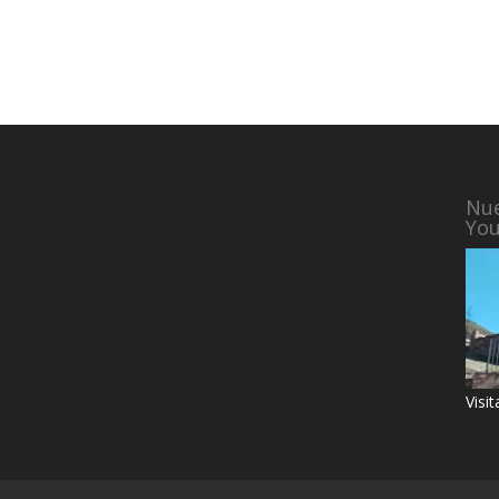
Nue
Yo
Visi