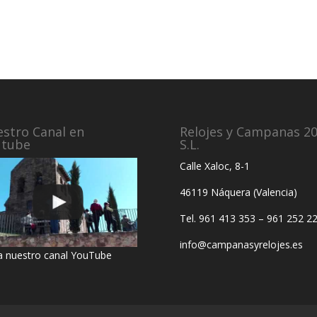
stro Canal en
Relojes y Campanas 2
utube
S.L.
Calle Xaloc, 8-1
46119 Náquera (Valencia)
Tel. 961 413 353 – 961 252 2
info@campanasyrelojes.es
ta nuestro canal YouTube