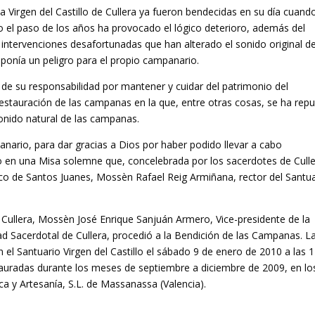
a Virgen del Castillo de Cullera ya fueron bendecidas en su día cuand
o el paso de los años ha provocado el lógico deterioro, además del
 intervenciones desafortunadas que han alterado el sonido original de
ponía un peligro para el propio campanario.
e de su responsabilidad por mantener y cuidar del patrimonio del
restauración de las campanas en la que, entre otras cosas, se ha rep
sonido natural de las campanas.
nario, para dar gracias a Dios por haber podido llevar a cabo
o en una Misa solemne que, concelebrada por los sacerdotes de Culle
roco de Santos Juanes, Mossèn Rafael Reig Armiñana, rector del Santu
 Cullera, Mossèn José Enrique Sanjuán Armero, Vice-presidente de la
d Sacerdotal de Cullera, procedió a la Bendición de las Campanas. L
el Santuario Virgen del Castillo el sábado 9 de enero de 2010 a las 1
auradas durante los meses de septiembre a diciembre de 2009, en lo
 y Artesanía, S.L. de Massanassa (Valencia).