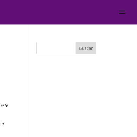
 este
ido