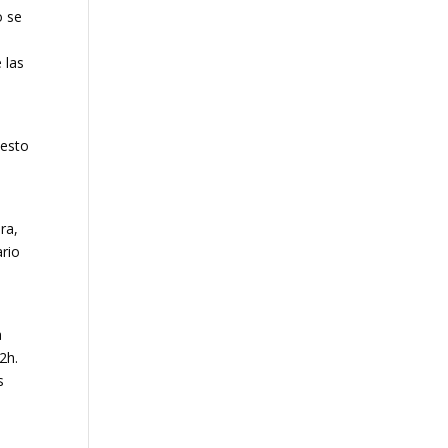
o se
 las
uesto
ra,
ario
a
2h.
s